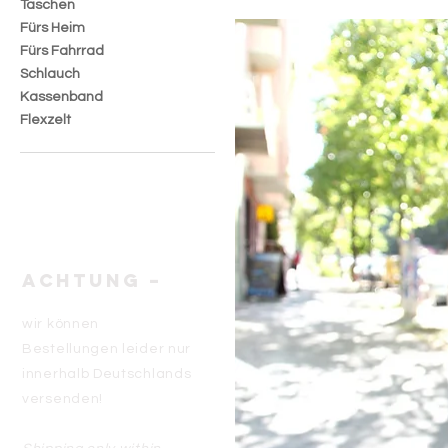
Taschen
Fürs Heim
Fürs Fahrrad
Schlauch
Kassenband
Flexzelt
ACHTUNG –
wir können
Bestellungen leider nur
innerhalb Deutschlands
versenden!