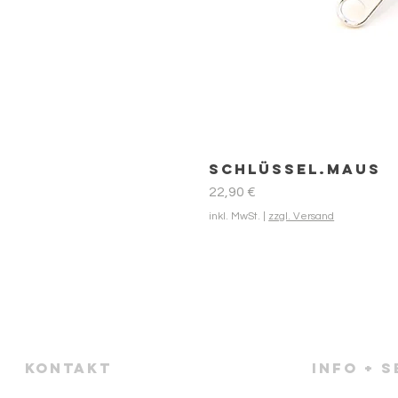
Schlüssel.Maus
Preis
22,90 €
inkl. MwSt.
|
zzgl. Versand
KONTAKT
info + 