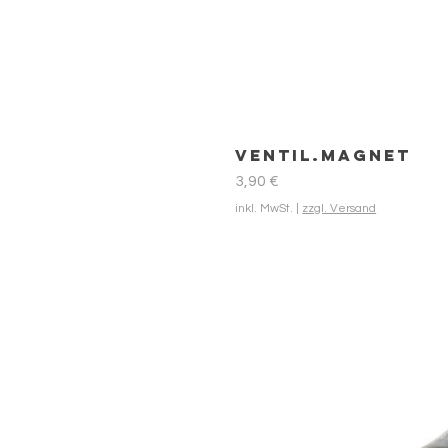
Ventil.Magnet
Preis
3,90 €
inkl. MwSt.
|
zzgl. Versand