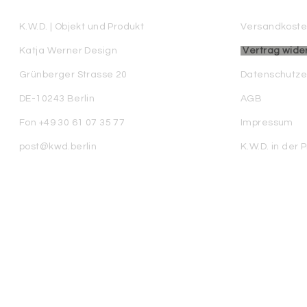
K.W.D. | Objekt und Produkt
Versandkoste
Katja Werner Design
Vertrag wide
Grünberger Strasse 20
Datenschutze
DE-10243 Berlin
AGB
Fon +49 30 61 07 35 77
Impressum
post@kwd.berlin
K.W.D. in der 