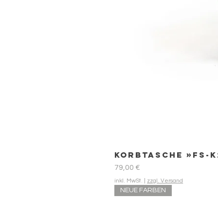
Korbtasche »FS-K
Preis
79,00 €
inkl. MwSt.
|
zzgl. Versand
NEUE FARBEN