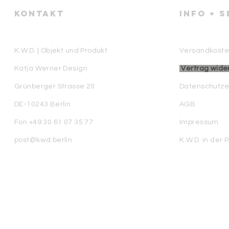
KONTAKT
info + 
K.W.D. | Objekt und Produkt
Versandkoste
Katja Werner Design
Vertrag wide
Grünberger Strasse 20
Datenschutze
DE-10243 Berlin
AGB
Fon +49 30 61 07 35 77
Impressum
post@kwd.berlin
K.W.D. in der 